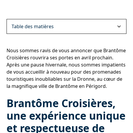
Table des matières
Brantôme Croisières, une expérience unique et
La Dronne, une rivière au charme unique
Brantôme, la Venise du Périgord
Brantôme Croisières, une expérience à ne pas
Nous sommes ravis de vous annoncer que Brantôme
respectueuse de l'environnement
manquer
Croisières rouvrira ses portes en avril prochain.
L'Abbaye de Brantôme
Après une pause hivernale, nous sommes impatients
de vous accueillir à nouveau pour des promenades
Le Pont Coudé
touristiques inoubliables sur la Dronne, au cœur de
la magnifique ville de Brantôme en Périgord.
Le Moulin de l'Abbaye
Brantôme Croisières,
Le Bimbillou parc
une expérience unique
et respectueuse de