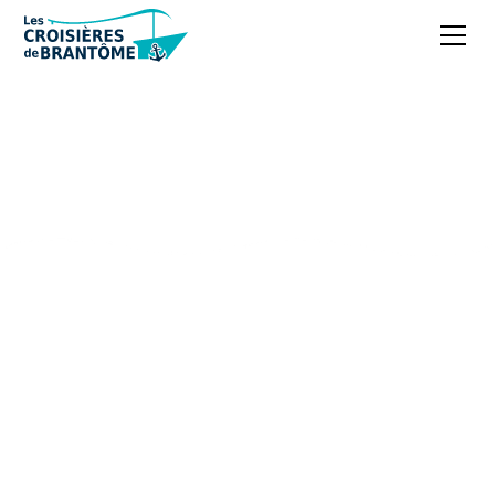
Découvrez la Venise
du Périgord à bord de
nos bateaux
électriques