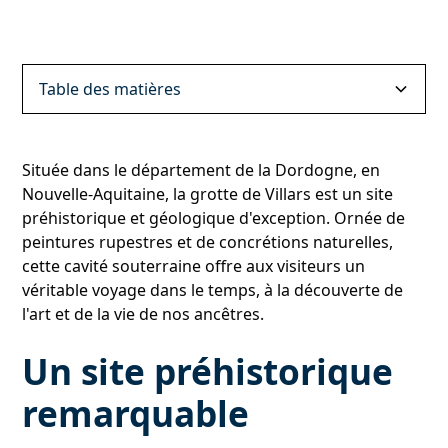
Table des matières
Un site préhistorique remarquable
Un spectacle géologique étonnant
Des visites et des animations pour tous
Située dans le département de la Dordogne, en
Nouvelle-Aquitaine, la grotte de Villars est un site
préhistorique et géologique d'exception. Ornée de
peintures rupestres et de concrétions naturelles,
cette cavité souterraine offre aux visiteurs un
véritable voyage dans le temps, à la découverte de
l'art et de la vie de nos ancêtres.
Un site préhistorique
remarquable