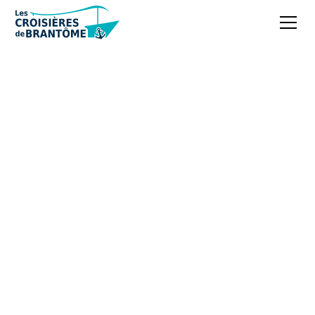
La grotte de Villars,
un voyage au cœur de
la préhistoire en
Dordogne